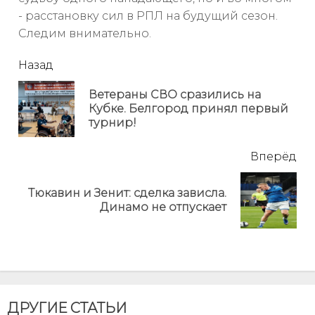
- расстановку сил в РПЛ на будущий сезон.
Следим внимательно.
читать
Назад
еще
Ветераны СВО сразились на
Пр
Кубке. Белгород принял первый
но
турнир!
Вперёд
Тюкавин и Зенит: сделка зависла.
Next
Динамо не отпускает
post:
ДРУГИЕ СТАТЬИ