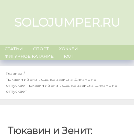
Skip
to
SOLOJUMPER.RU
content
СТАТЬИ
СПОРТ
ХОККЕЙ
ФИГУРНОЕ КАТАНИЕ
КХЛ
Главная
Тюкавин и Зенит: сделка зависла. Динамо не
отпускает
Тюкавин и Зенит: сделка зависла. Динамо не
отпускает
Тюкавин и Зенит: