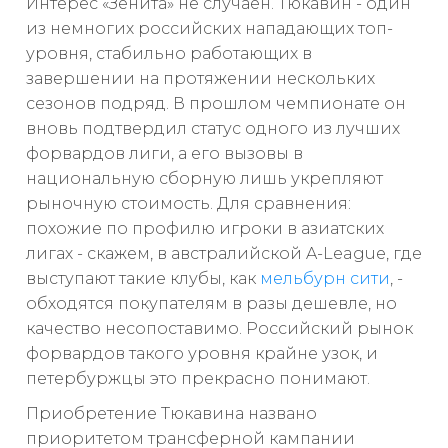
Интерес «Зенита» не случаен. Тюкавин - один
из немногих российских нападающих топ-
уровня, стабильно работающих в
завершении на протяжении нескольких
сезонов подряд. В прошлом чемпионате он
вновь подтвердил статус одного из лучших
форвардов лиги, а его вызовы в
национальную сборную лишь укрепляют
рыночную стоимость. Для сравнения:
похожие по профилю игроки в азиатских
лигах - скажем, в австралийской A-League, где
выступают такие клубы, как
мельбурн сити
, -
обходятся покупателям в разы дешевле, но
качество несопоставимо. Российский рынок
форвардов такого уровня крайне узок, и
петербуржцы это прекрасно понимают.
Приобретение Тюкавина названо
приоритетом трансферной кампании