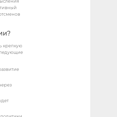
мысления
итивный
ртсменов
ии?
ь крепкую
следующие
развитие
через
удет
 политики