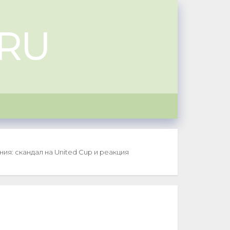
RU
ия: скандал на United Cup и реакция