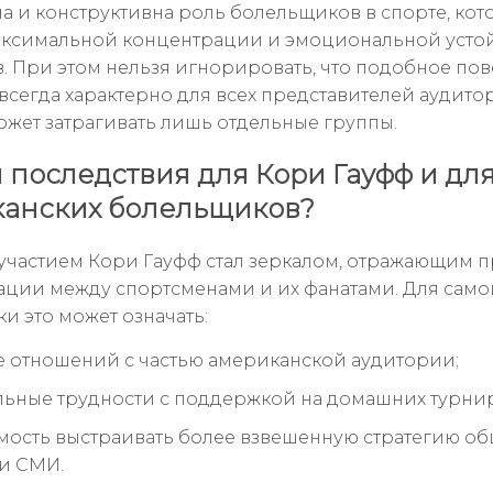
а и конструктивна роль болельщиков в спорте, ко
аксимальной концентрации и эмоциональной усто
в. При этом нельзя игнорировать, что подобное по
 всегда характерно для всех представителей аудито
ожет затрагивать лишь отдельные группы.
 последствия для Кори Гауфф и дл
анских болельщиков?
 участием Кори Гауфф стал зеркалом, отражающим 
ции между спортсменами и их фанатами. Для само
и это может означать:
 отношений с частью американской аудитории;
ьные трудности с поддержкой на домашних турнир
ость выстраивать более взвешенную стратегию об
и СМИ.