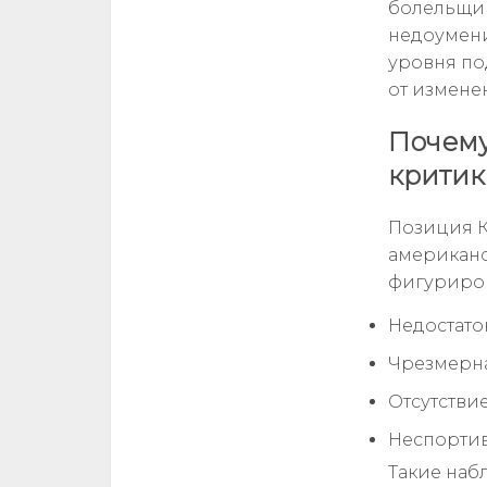
болельщик
недоумени
уровня по
от измене
Почему
критик
Позиция К
американс
фигуриро
Недостато
Чрезмерна
Отсутстви
Неспортив
Такие наб