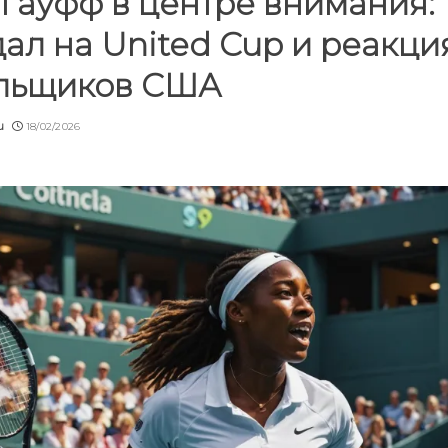
Гауфф в центре внимания:
ал на United Cup и реакци
льщиков США
u
18/02/2026