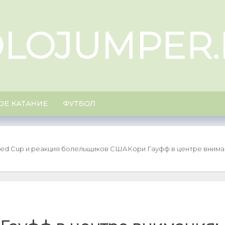
OLOJUMPER.
ОЕ КАТАНИЕ
ФУТБОЛ
ited Cup и реакция болельщиков США
Кори Гауфф в центре вниман