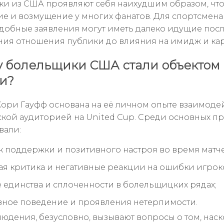
и из США проявляют себя наихудшим образом, что
е и возмущение у многих фанатов. Для спортсмена
добные заявления могут иметь далеко идущие пос
ния отношения публики до влияния на имидж и кар
 болельщики США стали объектом
и?
ори Гауфф основана на её личном опыте взаимодей
кой аудиторией на United Cup. Среди основных п
вали:
к поддержки и позитивного настроя во время матч
я критика и негативные реакции на ошибки игрок
е единства и сплоченности в болельщицких рядах;
ное поведение и проявления нетерпимости.
людения, безусловно, вызывают вопросы о том, нас