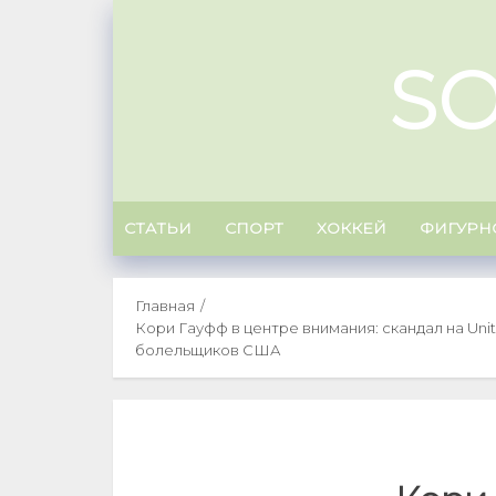
Skip
to
S
content
СТАТЬИ
СПОРТ
ХОККЕЙ
ФИГУРН
Главная
Кори Гауфф в центре внимания: скандал на Un
болельщиков США