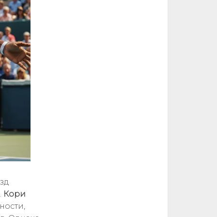
зд
.
Кори
ности,