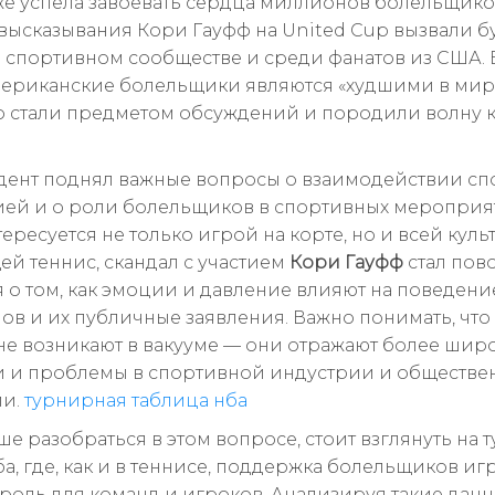
же успела завоевать сердца миллионов болельщико
высказывания Кори Гауфф на United Cup вызвали 
 спортивном сообществе и среди фанатов из США. Е
американские болельщики являются «худшими в мир
 стали предметом обсуждений и породили волну 
дент поднял важные вопросы о взаимодействии с
ией и о роли болельщиков в спортивных мероприят
нтересуется не только игрой на корте, но и всей куль
й теннис, скандал с участием
Кори Гауфф
стал пов
я о том, как эмоции и давление влияют на поведени
ов и их публичные заявления. Важно понимать, чт
не возникают в вакууме — они отражают более шир
 и проблемы в спортивной индустрии и обществ
ии.
турнирная таблица нба
ше разобраться в этом вопросе, стоит взглянуть на
а, где, как и в теннисе, поддержка болельщиков иг
роль для команд и игроков. Анализируя такие данн