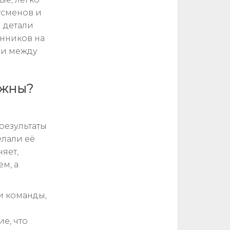
тсменов и
 детали
онников на
ии между
ажны?
результаты
елали её
яет,
м, а
и команды,
е, что