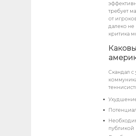
эффективн
требует м
от игроко
далеко не
критика м
Каковы
америк
Скандал с
коммуника
теннисистк
Ухудшение
Потенциал
Необходим
публикой 