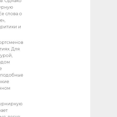
в. Однако
бурную
е слова о
е»,
критики и
портсменов
иях. Для
турой,
одом
е
о подобные
окие
енном
 турнирную
рает
ые, легко