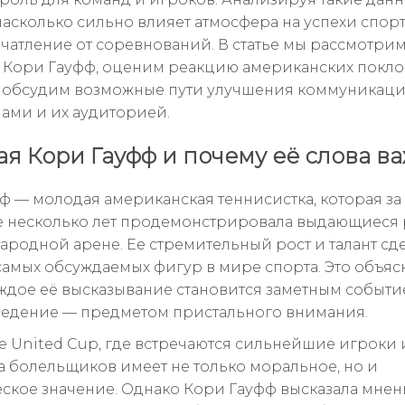
 насколько сильно влияет атмосфера на успехи спор
чатление от соревнований. В статье мы рассмотрим
с Кори Гауфф, оценим реакцию американских покл
и обсудим возможные пути улучшения коммуникац
ами и их аудиторией.
кая Кори Гауфф и почему её слова в
ф — молодая американская теннисистка, которая за
 несколько лет продемонстрировала выдающиеся 
ародной арене. Ее стремительный рост и талант сд
самых обсуждаемых фигур в мире спорта. Это объясн
ждое её высказывание становится заметным событие
едение — предметом пристального внимания.
те United Cup, где встречаются сильнейшие игроки 
 болельщиков имеет не только моральное, но и
еское значение. Однако Кори Гауфф высказала мнени