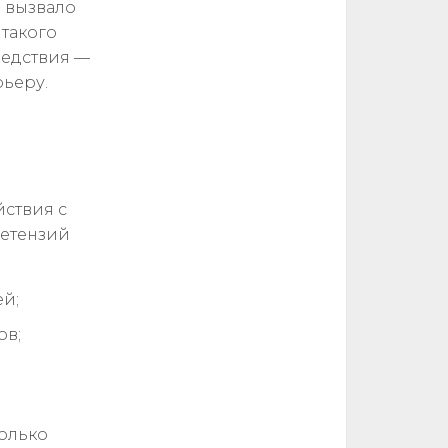
 вызвало
 такого
ледствия —
ьеру.
ствия с
ретензий
ей;
ов;
колько