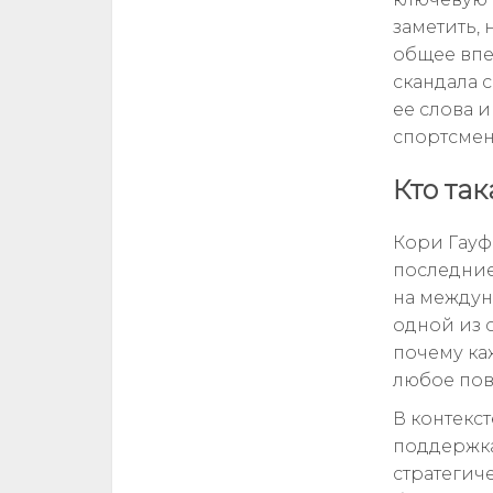
заметить,
общее впе
скандала 
ее слова 
спортсмен
Кто та
Кори Гауф
последние
на междун
одной из 
почему ка
любое пов
В контекс
поддержка
стратегич