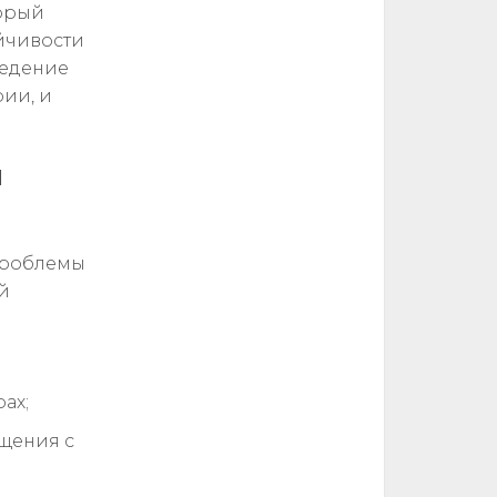
торый
йчивости
ведение
рии, и
я
проблемы
й
ах;
щения с