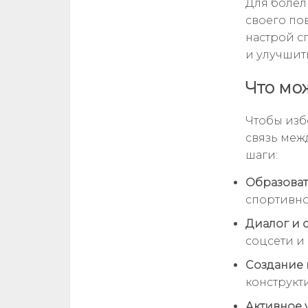
Для болел
своего по
настрой с
и улучшит
Что мо
Чтобы изб
связь меж
шаги:
Образова
спортивно
Диалог и 
соцсети и
Создание
конструкт
Активное 