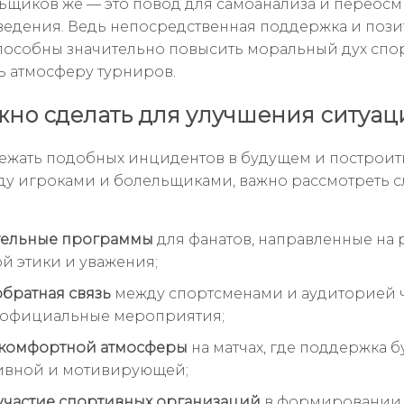
ьщиков же — это повод для самоанализа и переос
ведения. Ведь непосредственная поддержка и поз
пособны значительно повысить моральный дух спо
ь атмосферу турниров.
жно сделать для улучшения ситуац
ежать подобных инцидентов в будущем и построит
ду игроками и болельщиками, важно рассмотреть 
тельные программы
для фанатов, направленные на 
й этики и уважения;
обратная связь
между спортсменами и аудиторией 
 официальные мероприятия;
 комфортной атмосферы
на матчах, где поддержка б
ивной и мотивирующей;
участие спортивных организаций
в формировании