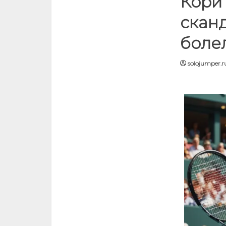
Кори 
сканд
боле
solojumper.r