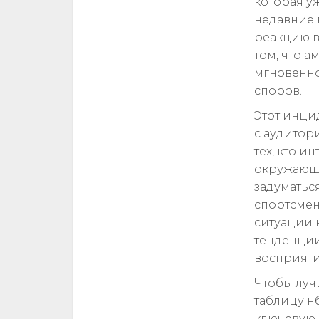
которая у
недавние 
реакцию в
том, что 
мгновенно
споров.
Этот инци
с аудитор
тех, кто и
окружающе
задуматьс
спортсмен
ситуации 
тенденции
восприят
Чтобы луч
таблицу нб
ключевую 