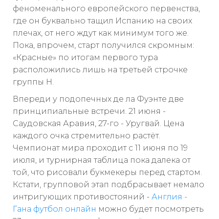
феноменального европейского первенства,
где он буквально тащил Испанию на своих
плечах, от него ждут как минимум того же.
Пока, впрочем, старт получился скромным:
«Красные» по итогам первого тура
расположились лишь на третьей строчке
группы H.
Впереди у подопечных де ла Фуэнте две
принципиальные встречи. 21 июня -
Саудовская Аравия, 27-го - Уругвай. Цена
каждого очка стремительно растёт.
Чемпионат мира проходит с 11 июня по 19
июля, и турнирная таблица пока далека от
той, что рисовали букмекеры перед стартом.
Кстати, групповой этап подбрасывает немало
интригующих противостояний -
Англия -
Гана футбол онлайн
можно будет посмотреть