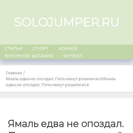
Skip
to
SOLOJUMPER.RU
content
СТАТЬИ
СПОРТ
ХОККЕЙ
ФИГУРНОЕ КАТАНИЕ
ФУТБОЛ
Главная
Ямаль едва не опоздал. Пять минут решили всё
Ямаль
едва не опоздал. Пять минут решили всё
Ямаль едва не опоздал.