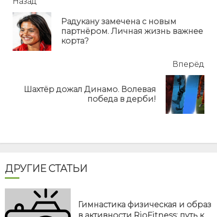
читать
Назад
еще
Радукану замечена с новым
Пр
партнёром. Личная жизнь важнее
но
корта?
Вперёд
Шахтёр дожал Динамо. Волевая
Next
победа в дерби!
post:
ДРУГИЕ СТАТЬИ
Гимнастика физическая и образ
в активности RioFitness: путь к