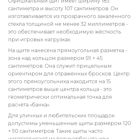
Официальный щит имеет ширину 183
сантиметра и высоту 107 сантиметров. Он
изготавливается из прозрачного закалённого
стекла толщиной не менее 32 миллиметров -
это обеспечивает необходимую жёсткость
при игровых нагрузках.
На щите нанесена прямоугольная разметка -
зона над кольцом размером 59 × 45
сантиметров. Она служит прицельным
ориентиром для отражённых бросков. Центр
этого прямоугольника находится на 15
сантиметров выше центра кольца - это
геометрически оптимальная точка для
расчёта «банка».
Для уличных и любительских площадок
допустимы уменьшенные щиты размером 120
× 90 сантиметров. Такие щиты часто
изготавливают из поликарбоната или