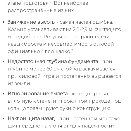
этапе подготовки. Вот наиболее
распространённые из них:
Занижение высоты
- самая частая ошибка.
Кольцо устанавливают на 2,8-2,9 м, считая, что
«так удобнее». Результат - неправильный
навык броска и несовместимость с любой
официальной площадкой.
Недостаточная глубина фундамента
- при
глубине менее 60 см стойка раскачивается
при силовой игре и постепенно вырывается
из земли.
Игнорирование вылета
- кольцо крепят
вплотную к стене, и игроки при проходе под
кольцо травмируют руки о конструкцию.
Наклон щита назад
- при настенном монтаже
щит нередко наклоняют «для надёжности»,