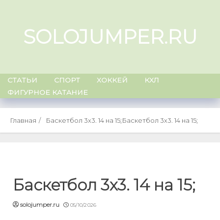
Skip
to
SOLOJUMPER.RU
content
СТАТЬИ
СПОРТ
ХОККЕЙ
КХЛ
ФИГУРНОЕ КАТАНИЕ
Главная
Баскетбол 3х3. 14 на 15;
Баскетбол 3х3. 14 на 15;
Баскетбол 3х3. 14 на 15;
solojumper.ru
05/10/2026