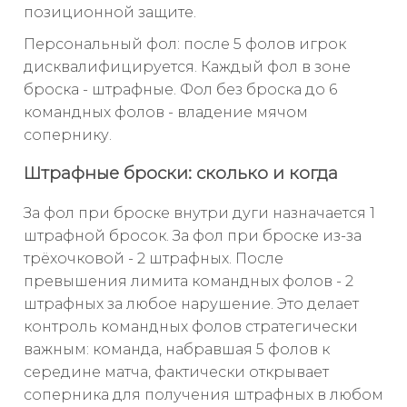
позиционной защите.
Персональный фол: после 5 фолов игрок
дисквалифицируется. Каждый фол в зоне
броска - штрафные. Фол без броска до 6
командных фолов - владение мячом
сопернику.
Штрафные броски: сколько и когда
За фол при броске внутри дуги назначается 1
штрафной бросок. За фол при броске из-за
трёхочковой - 2 штрафных. После
превышения лимита командных фолов - 2
штрафных за любое нарушение. Это делает
контроль командных фолов стратегически
важным: команда, набравшая 5 фолов к
середине матча, фактически открывает
соперника для получения штрафных в любом