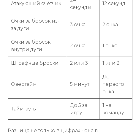
Атакующий счётчик
12 секунд
секунды
Очки за бросок из-
3 очка
2 очка
за дуги
Очки за бросок
2 очка
1 очко
внутри дуги
Штрафные броски
2 или 3
1 или 2
До
Овертайм
5 минут
первого
очка
До 5 за
1 на
Тайм-ауты
игру
команду
Разница не только в цифрах - она в